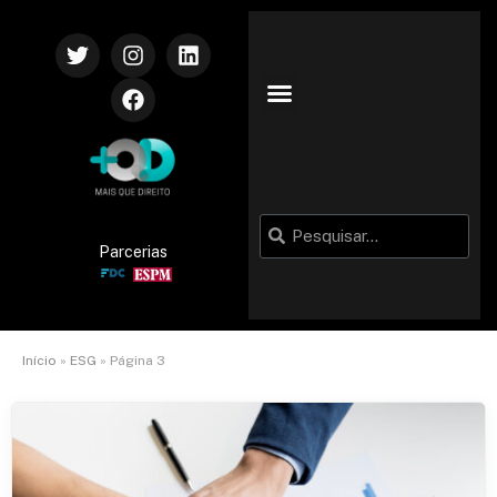
Parcerias
Início
»
ESG
»
Página 3