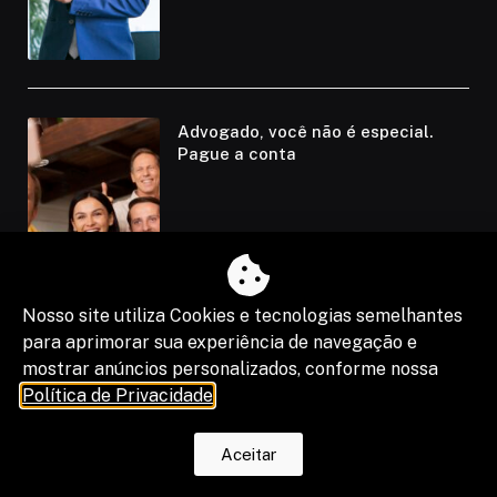
Advogado, você não é especial.
Pague a conta
Nosso site utiliza Cookies e tecnologias semelhantes
para aprimorar sua experiência de navegação e
mostrar anúncios personalizados, conforme nossa
Política de Privacidade
.
+QD: Democratizar a Justiça passa
Aceitar
por revolucionar o conteúdo