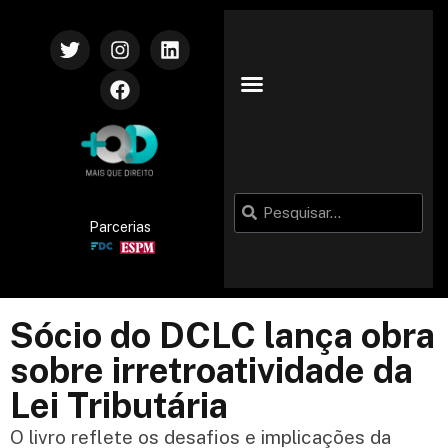
VIDA CORPORATIVA
Parcerias
Sócio do DCLC lança obra
sobre irretroatividade da
Lei Tributária
O livro reflete os desafios e implicações da