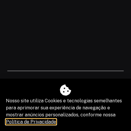
O fim da escala 6×1 reduz horas, mas
os riscos na justiça trabalhista ainda
serão os mesmos
Nosso site utiliza Cookies e tecnologias semelhantes
para aprimorar sua experiência de navegação e
mostrar anúncios personalizados, conforme nossa
Política de Privacidade
.