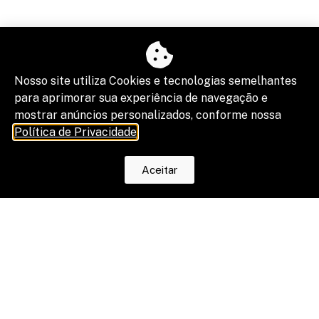
NOSSAS REDES
Twitter
Nosso site utiliza Cookies e tecnologias semelhantes
para aprimorar sua experiência de navegação e
Instagram
mostrar anúncios personalizados, conforme nossa
Política de Privacidade
.
Linkedin
Aceitar
Facebook
ÚLTIMAS POSTAGENS
Cidade da Advocacia 2026 consolida
Porto Alegre no debate sobre o futuro do
Direito