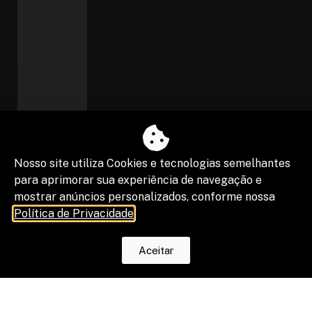
Nosso site utiliza Cookies e tecnologias semelhantes
O fim da escala 6×1 reduz horas, mas
para aprimorar sua experiência de navegação e
os riscos na justiça trabalhista ainda
serão os mesmos
mostrar anúncios personalizados, conforme nossa
Política de Privacidade
.
Aceitar