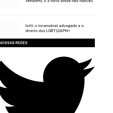
também). E o novo ainda não nasceu
Iotti: o incansável advogado e o
direito dos LGBTQIAPN+
NOSSAS REDES