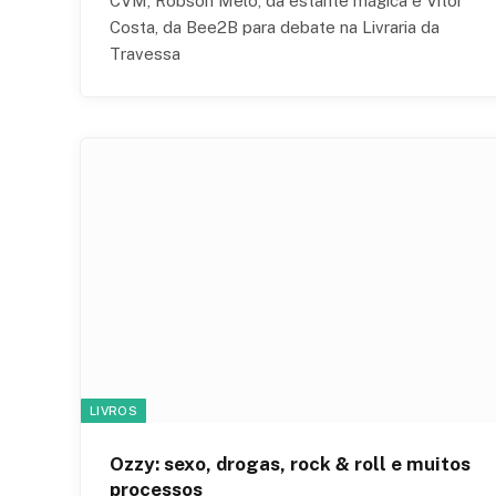
CVM, Robson Melo, da estante mágica e Vitor
Costa, da Bee2B para debate na Livraria da
Travessa
LIVROS
Ozzy: sexo, drogas, rock & roll e muitos
processos