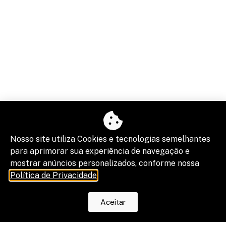
Nosso site utiliza Cookies e tecnologias semelhantes
NOSSAS REDES
para aprimorar sua experiência de navegação e
Twitter
mostrar anúncios personalizados, conforme nossa
Política de Privacidade
.
Instagram
Aceitar
Linkedin