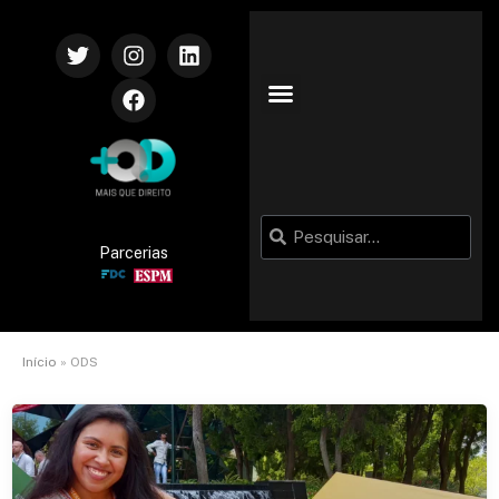
Parcerias
Início
»
ODS