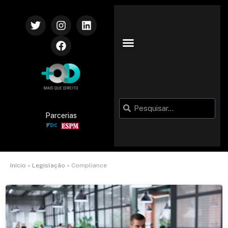
Parcerias
Início
»
Legislação
»
Compliance