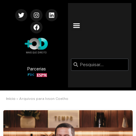
Parcerias
Início
»
Arquivos para Ivson Coelho