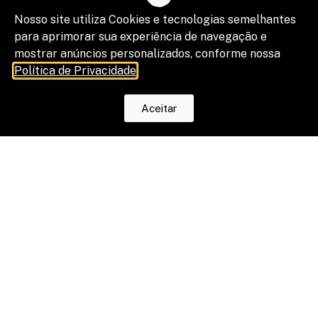
Nosso site utiliza Cookies e tecnologias semelhantes
para aprimorar sua experiência de navegação e
mostrar anúncios personalizados, conforme nossa
Política de Privacidade
.
Aceitar
SELEÇÃO +QD
8 mitos e verdades sobre a venda
de processos trabalhistas