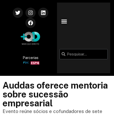
VIDA CORPORATIVA
Parcerias
Auddas oferece mentoria
sobre sucessão
empresarial
Evento reúne sócios e cofundadores de sete