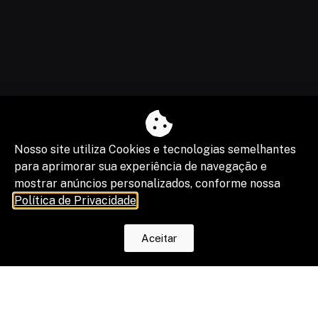
Nosso site utiliza Cookies e tecnologias semelhantes
O fim da escala 6×1 reduz horas, mas
os riscos na justiça trabalhista ainda
para aprimorar sua experiência de navegação e
serão os mesmos
mostrar anúncios personalizados, conforme nossa
Política de Privacidade
.
Aceitar