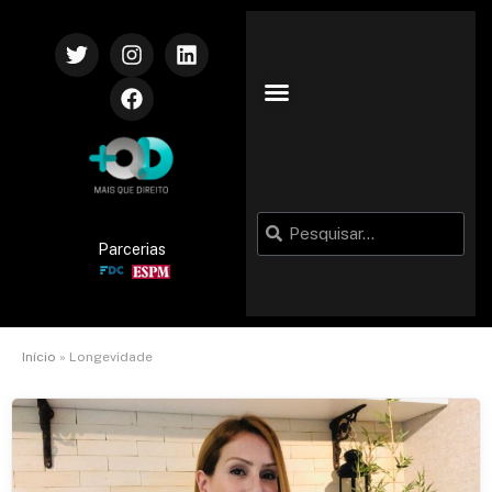
Parcerias
Início
»
Longevidade