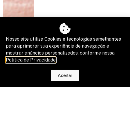
NOSSAS REDES
Nosso site utiliza Cookies e tecnologias semelhantes
Twitter
para aprimorar sua experiência de navegação e
mostrar anúncios personalizados, conforme nossa
Instagram
Política de Privacidade
.
Linkedin
Aceitar
Facebook
ÚLTIMAS POSTAGENS
Cidade da Advocacia 2026 consolida
Porto Alegre no debate sobre o futuro do
Direito