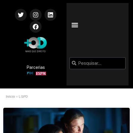
Parcerias
Início
»
LGPD