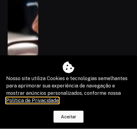
Nosso site utiliza Cookies e tecnologias semelhantes
para aprimorar sua experiência de navegação e
mostrar anúncios personalizados, conforme nossa
Política de Privacidade
.
Dados de maio da Serasa Experian
mostram 9 milhões de negócios com
Aceitar
dívidas em atraso