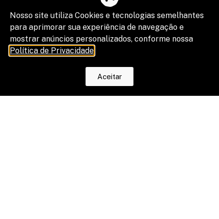
Nosso site utiliza Cookies e tecnologias semelhantes
para aprimorar sua experiência de navegação e
mostrar anúncios personalizados, conforme nossa
Política de Privacidade
.
Aceitar
O fim da escala 6×1 reduz horas, mas
os riscos na justiça trabalhista ainda
serão os mesmos