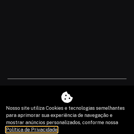
O fim da escala 6×1 reduz horas, mas
os riscos na justiça trabalhista ainda
serão os mesmos
Nosso site utiliza Cookies e tecnologias semelhantes
para aprimorar sua experiência de navegação e
mostrar anúncios personalizados, conforme nossa
Política de Privacidade
.