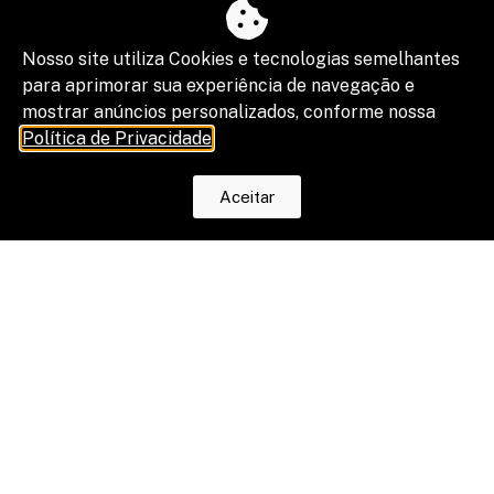
Nosso site utiliza Cookies e tecnologias semelhantes
para aprimorar sua experiência de navegação e
mostrar anúncios personalizados, conforme nossa
Política de Privacidade
.
Aceitar
O fim da escala 6×1 reduz horas, mas
os riscos na justiça trabalhista ainda
serão os mesmos