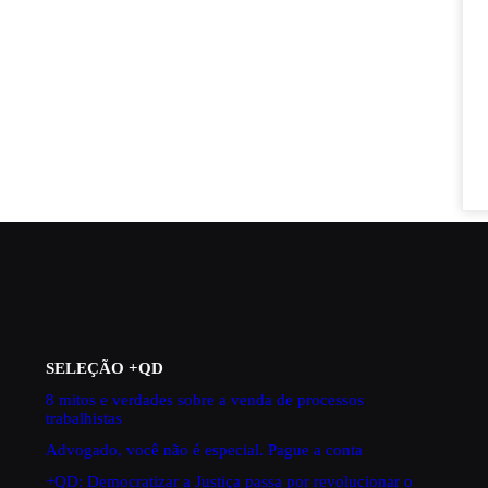
SELEÇÃO +QD
8 mitos e verdades sobre a venda de processos
trabalhistas
Advogado, você não é especial. Pague a conta
+QD: Democratizar a Justiça passa por revolucionar o