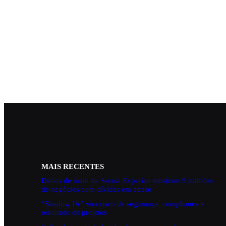
MAIS RECENTES
Dados de maio da Serasa Experian mostram 9 milhões
de negócios com dívidas em atraso
“Shadow IA” vira risco de segurança, compliance e
resultado de projetos