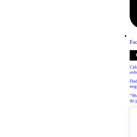
Fa
Cid
sob
Dad
neg
“Sh
de 