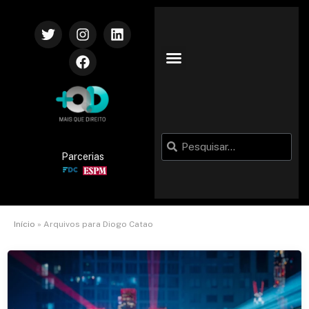
Parcerias
Início
»
Arquivos para Diogo Catao