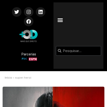
Parcerias
Início
»
super-heroi