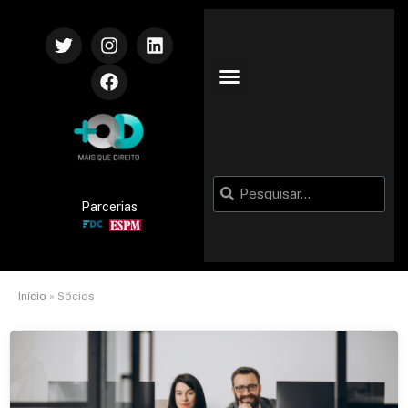
Parcerias
Início
»
Sócios