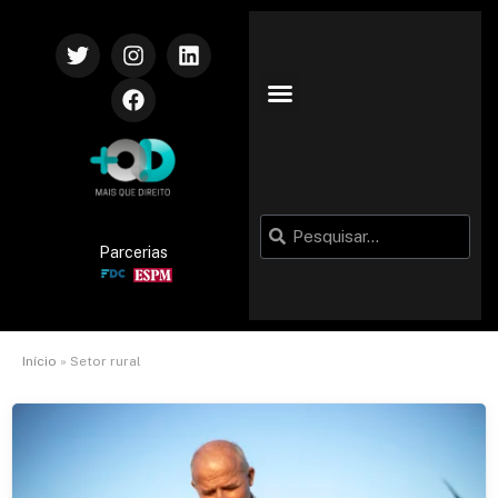
Parcerias
Início
»
Setor rural