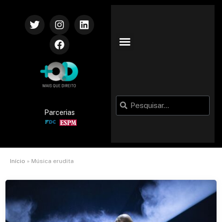
Parcerias
Início
»
Música erudita