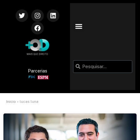
Parcerias
Início
»
lucas luna