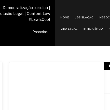
Democratização Jurídica |
nclusão Legal | Content Law
HOME
LEGISLAÇÃO
NEGÓC
#LawIsCool
VIDA LEGAL
INTELIGÊNCIA
Parcerias