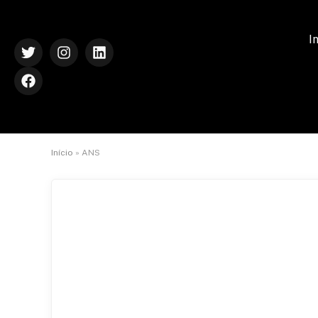
I
Início
»
ANS