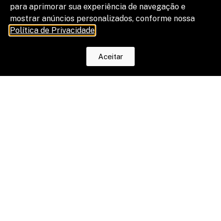
para aprimorar sua experiência de navegação e
mostrar anúncios personalizados, conforme nossa
Política de Privacidade
.
Aceitar
O fim da escala 6×1 reduz horas, mas
os riscos na justiça trabalhista ainda
serão os mesmos