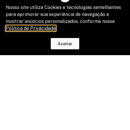
Nosso site utiliza Cookies e tecnologias semelhantes
para aprimorar sua experiência de navegação e
mostrar anúncios personalizados, conforme nossa
O fim da escala 6×1 reduz horas, mas
Política de Privacidade
.
os riscos na justiça trabalhista ainda
serão os mesmos
Aceitar