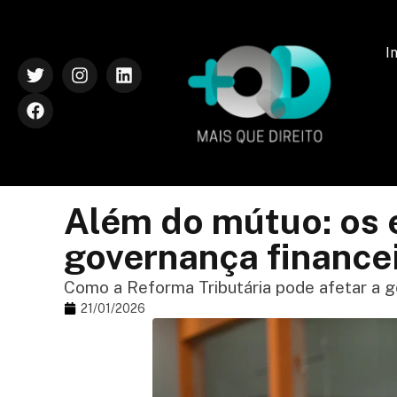
I
Além do mútuo: os e
governança financei
Como a Reforma Tributária pode afetar a g
21/01/2026