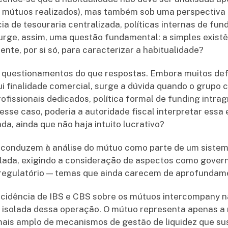
e mútuos realizados), mas também sob uma perspectiva 
a de tesouraria centralizada, políticas internas de fund
urge, assim, uma questão fundamental: a simples exist
iente, por si só, para caracterizar a habitualidade?
s questionamentos do que respostas. Embora muitos d
i finalidade comercial, surge a dúvida quando o grupo
ofissionais dedicados, política formal de funding intrag
esse caso, poderia a autoridade fiscal interpretar ess
ada, ainda que não haja intuito lucrativo?
conduzem à análise do mútuo como parte de um sistem
ada, exigindo a consideração de aspectos como govern
egulatório — temas que ainda carecem de aprofundame
 incidência de IBS e CBS sobre os mútuos intercompany
o isolada dessa operação. O mútuo representa apenas a
mais amplo de mecanismos de gestão de liquidez que su