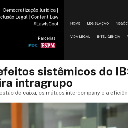
Democratização Jurídica |
nclusão Legal | Content Law
#LawIsCool
HOME
LEGISLAÇÃO
NEGÓC
VIDA LEGAL
INTELIGÊNCIA
Parcerias
feitos sistêmicos do I
ra intragrupo
estão de caixa, os mútuos intercompany e a eficiê