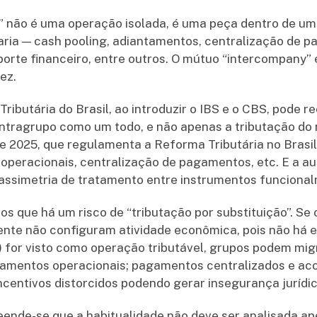
 não é uma operação isolada, é uma peça dentro de u
aria — cash pooling, adiantamentos, centralização de 
uporte financeiro, entre outros. O mútuo “intercompany
ez.
ibutária do Brasil, ao introduzir o IBS e o CBS, pode r
intragrupo como um todo, e não apenas a tributação do 
 2025, que regulamenta a Reforma Tributária no Brasil
operacionais, centralização de pagamentos, etc. E a a
 assimetria de tratamento entre instrumentos funciona
s que há um risco de “tributação por substituição”. Se
te não configuram atividade econômica, pois não há e
 for visto como operação tributável, grupos podem migr
amentos operacionais; pagamentos centralizados e ac
 incentivos distorcidos podendo gerar insegurança jurídic
ende-se que a habitualidade não deve ser analisada ap