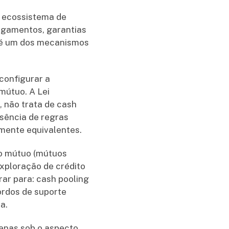
m ecossistema de
pagamentos, garantias
” é um dos mecanismos
econfigurar a
mútuo. A Lei
, não trata de cash
usência de regras
lmente equivalentes.
 o mútuo (mútuos
xploração de crédito
ar para: cash pooling
ordos de suporte
a.
enas sob o aspecto