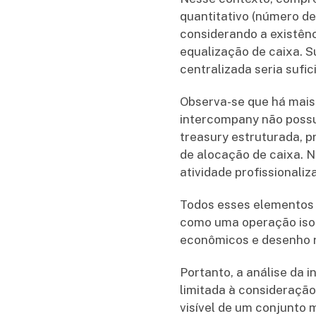
quantitativo (número d
considerando a existênci
equalização de caixa. S
centralizada seria sufic
Observa-se que há mai
intercompany não possu
treasury estruturada, pr
de alocação de caixa. N
atividade profissionaliz
Todos esses elementos 
como uma operação isol
econômicos e desenho r
Portanto, a análise da
limitada à consideraçã
visível de um conjunto 