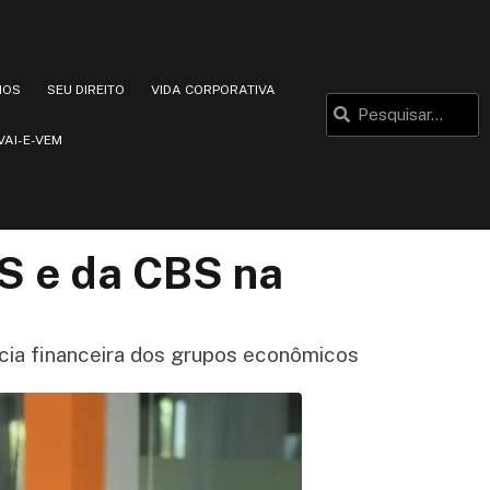
IOS
SEU DIREITO
VIDA CORPORATIVA
VAI-E-VEM
BS e da CBS na
ncia financeira dos grupos econômicos