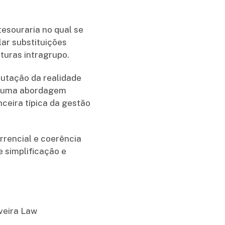
esouraria no qual se
ular substituições
turas intragrupo.
butação da realidade
te uma abordagem
nceira típica da gestão
rrencial e coerência
 simplificação e
lveira Law