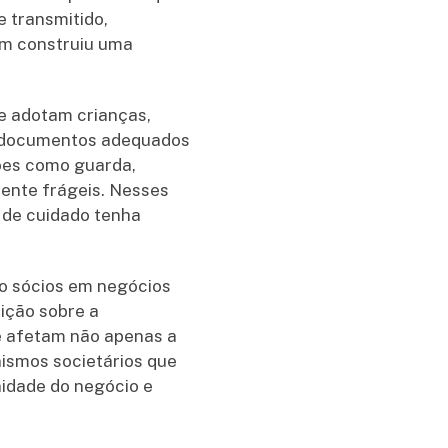
e transmitido,
uem construiu uma
e adotam crianças,
m documentos adequados
ões como guarda,
mente frágeis. Nesses
 de cuidado tenha
ão sócios em negócios
ição sobre a
ue afetam não apenas a
anismos societários que
idade do negócio e