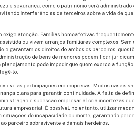
reza e segurança, como o patrimônio será administrado 
evitando interferências de terceiros sobre a vida de q
 exige atenção. Famílias homoafetivas frequentement
assistida ou vivem arranjos familiares complexos. Se
e e garantam os direitos de ambos os parceiros, quest
administração de bens de menores podem ficar juridica
m planejamento pode impedir que quem exerce a função
tegê-lo.
envolve as participações em empresas. Muitos casais s
nça clara para garantir continuidade. A falta de defin
dministração e sucessão empresarial cria incertezas q
utura empresarial. É possível, no entanto, utilizar mec
 situações de incapacidade ou morte, garantindo peren
ao parceiro sobrevivente e demais herdeiros.