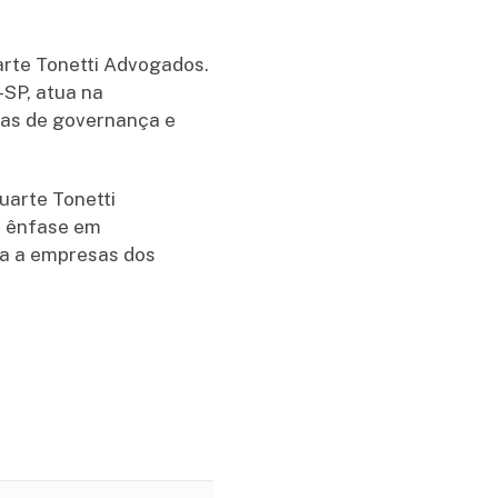
arte Tonetti Advogados.
-SP, atua na
cas de governança e
uarte Tonetti
m ênfase em
ica a empresas dos