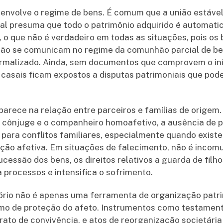
o envolve o regime de bens. É comum que a união estáve
al presuma que todo o patrimônio adquirido é automati
o que não é verdadeiro em todas as situações, pois os 
não se comunicam no regime da comunhão parcial de ben
rmalizado. Ainda, sem documentos que comprovem o iníc
casais ficam expostos a disputas patrimoniais que pod
parece na relação entre parceiros e famílias de origem.
 o cônjuge e o companheiro homoafetivo, a ausência de
para conflitos familiares, especialmente quando existe
ção afetiva. Em situações de falecimento, não é incom
cessão dos bens, os direitos relativos a guarda de filho
a processos e intensifica o sofrimento.
rio não é apenas uma ferramenta de organização patrim
o de proteção do afeto. Instrumentos como testamento
rato de convivência, e atos de reorganização societári