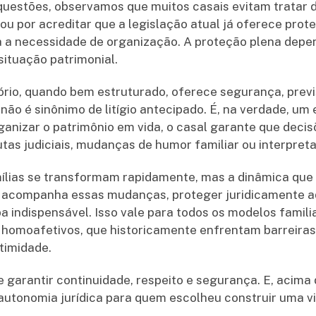
questões, observamos que muitos casais evitam tratar 
u por acreditar que a legislação atual já oferece proteç
na a necessidade de organização. A proteção plena depe
situação patrimonial.
io, quando bem estruturado, oferece segurança, previsi
não é sinônimo de litígio antecipado. É, na verdade, um 
ganizar o patrimônio em vida, o casal garante que deci
tas judiciais, mudanças de humor familiar ou interpreta
ílias se transformam rapidamente, mas a dinâmica que
acompanha essas mudanças, proteger juridicamente aq
 indispensável. Isso vale para todos os modelos famil
s homoafetivos, que historicamente enfrentam barreira
timidade.
 garantir continuidade, respeito e segurança. E, acima 
utonomia jurídica para quem escolheu construir uma vi