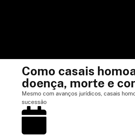
Como casais homoaf
doença, morte e con
Mesmo com avanços jurídicos, casais homoa
sucessão