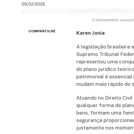
09/02/2026
O planejamento sucessór
COMPARTILHE
Karen Jonia
A legislação brasileira
Supremo Tribunal Federa
representou uma conquis
do plano jurídico teór
patrimonial é essencia
mudam mais rápido do q
Atuando no Direito Civ
qualquer forma de pla
bens, formam uma famíl
segurança proporcionad
justamente nos momento