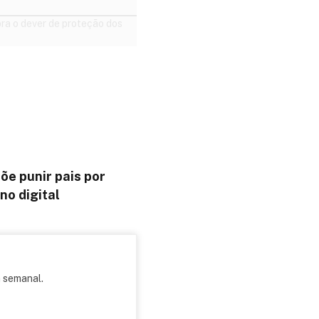
õe punir pais por
o digital
m semanal.