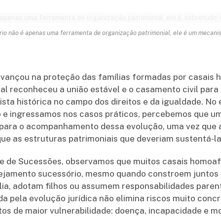
io não é apenas uma ferramenta de organização patrimonial, ele é um mecani
 avançou na proteção das famílias formadas por casais 
l reconheceu a união estável e o casamento civil para 
ta histórica no campo dos direitos e da igualdade. No
ico e ingressamos nos casos práticos, percebemos que 
l para o acompanhamento dessa evolução, uma vez que a
ue as estruturas patrimoniais que deveriam sustentá-la
il e de Sucessões, observamos que muitos casais homo
nejamento sucessório, mesmo quando constroem juntos
ia, adotam filhos ou assumem responsabilidades parent
a pela evolução jurídica não elimina riscos muito con
s de maior vulnerabilidade: doença, incapacidade e mo