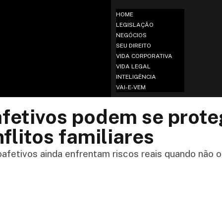
HOME
LEGISLAÇÃO
NEGÓCIOS
SEU DIREITO
VIDA CORPORATIVA
VIDA LEGAL
INTELIGÊNCIA
VAI-E-VEM
etivos podem se prote
flitos familiares
fetivos ainda enfrentam riscos reais quando não o