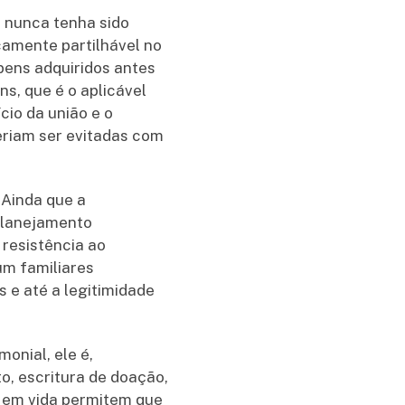
l nunca tenha sido
camente partilhável no
bens adquiridos antes
s, que é o aplicável
io da união e o
eriam ser evitadas com
 Ainda que a
 planejamento
 resistência ao
um familiares
s e até a legitimidade
onial, ele é,
, escritura de doação,
a em vida permitem que