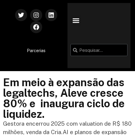
Parcerias
Em meio à expansão das
legaltechs, Aleve cresce
80% e inaugura ciclo de
liquidez.
Gestora encerrou 2025 com valuation de R$ 180
milhões, venda da Cria.AI e planos de expansão