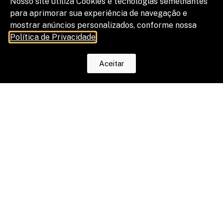
Nosso site utiliza Cookies e tecnologias semelhantes
para aprimorar sua experiência de navegação e
mostrar anúncios personalizados, conforme nossa
Política de Privacidade
.
Aceitar
O fim da escala 6×1 reduz horas, mas
os riscos na justiça trabalhista ainda
serão os mesmos