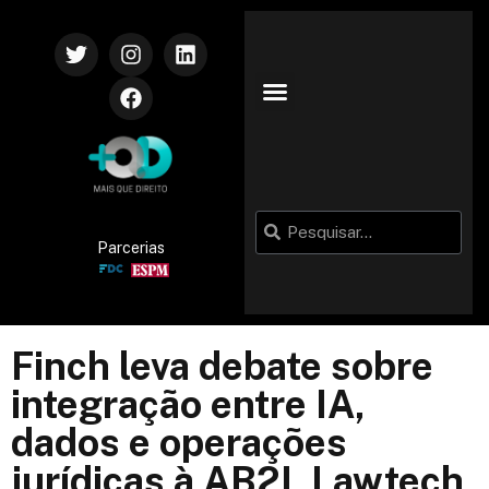
VIDA CORPORATIVA
Parcerias
Finch leva debate sobre
integração entre IA,
dados e operações
jurídicas à AB2L Lawtech