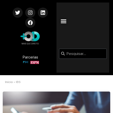
Parcerias
Início
»
IBS