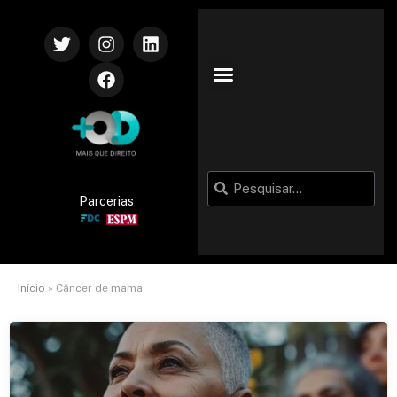
Parcerias
Início
»
Câncer de mama