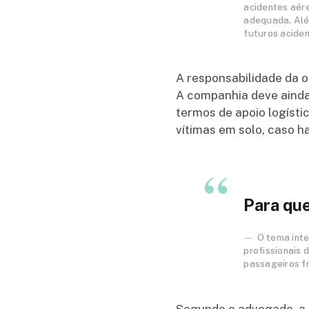
acidentes aér
adequada. Alé
futuros aciden
A responsabilidade da 
A companhia deve ainda 
termos de apoio logístic
vítimas em solo, caso ha
Para qu
O tema inte
profissionais 
passageiros f
Segundo o advogado, a 