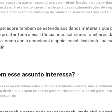
eos assegura que os responsáveis sejam identificados e que as vít
m disso, trata-se de garantir a eficácia das regulamentações de se
tes e promovendo a confiança do público no sistema de transporte a
operadora também se estende aos danos materiais que p
prestar toda a assistência necessária aos familiares d
o, como apoio emocional e apoio social. Isso inclui pass
ja.
em esse assunto interessa?
ressa aos familiares das vítimas de acidentes aéreos, mas é també
do direito que atuam no direito aeronáutico e ao público em geral, e
requentes.
companhia aérea pode ser responsabilizada civil e cri