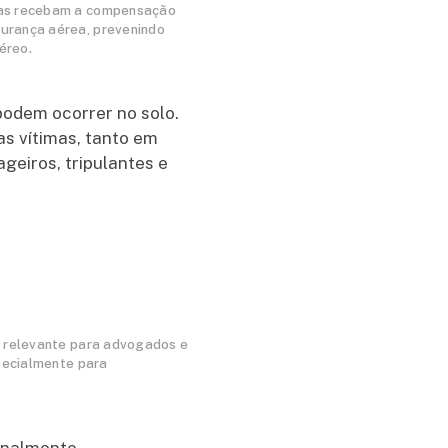
imas recebam a compensação
gurança aérea, prevenindo
éreo.
odem ocorrer no solo.
as vítimas, tanto em
ageiros, tripulantes e
m relevante para advogados e
specialmente para
minalmente.