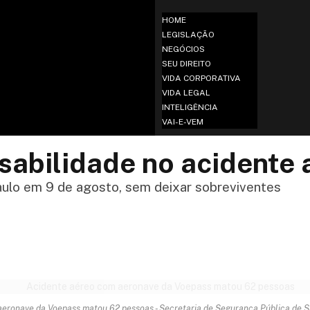
HOME
LEGISLAÇÃO
NEGÓCIOS
SEU DIREITO
VIDA CORPORATIVA
VIDA LEGAL
INTELIGÊNCIA
VAI-E-VEM
sabilidade no acidente
Paulo em 9 de agosto, sem deixar sobreviventes
eronave da Voepass matou 62 pessoas - Secretaria de Segurança Pública de S