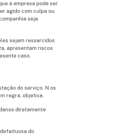
a que a empresa pode ser
er agido com culpa ou
a companhia seja
 eles sejam ressarcidos
eza, apresentam riscos
resente caso.
stação do serviço. N os
m regra, objetiva.
 danos diretamente
 defeituosa do