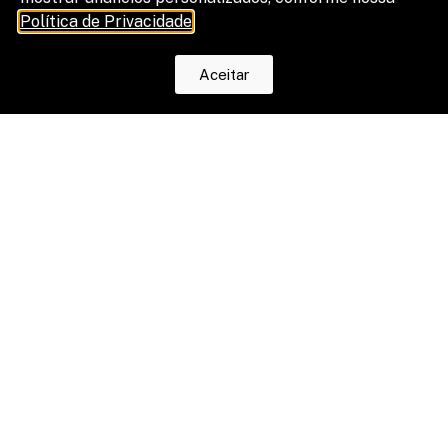
Política de Privacidade
.
Aceitar
SELEÇÃO +QD
8 mitos e verdades sobre a venda
de processos trabalhistas