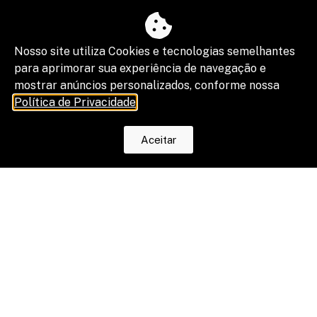
Nosso site utiliza Cookies e tecnologias semelhantes
para aprimorar sua experiência de navegação e
mostrar anúncios personalizados, conforme nossa
Política de Privacidade
.
Aceitar
O fim da escala 6×1 reduz horas, mas
os riscos na justiça trabalhista ainda
serão os mesmos