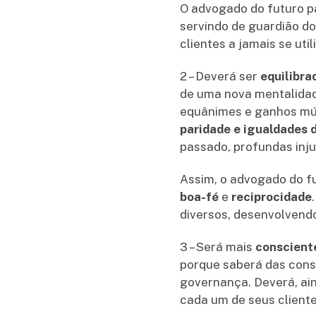
O advogado do futuro p
servindo de guardião do
clientes a jamais se ut
2 – Deverá ser
equilibra
de uma nova mentalidad
equânimes e ganhos mút
paridade e igualdades d
passado, profundas inj
Assim, o advogado do fu
boa-fé
e
reciprocidade
diversos, desenvolvend
3 – Será mais
consciente
porque saberá das conse
governança. Deverá, ain
cada um de seus client