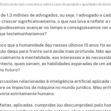
ireito terão mais consciência sobre o valor da paridade e igualdades de direito
 de 1.3 milhões de advogados, ou seja, 1 advogado a ca
crescer significativamente, o que nos leva a refletir a
 pudéssemos avançar no tempo e conseguíssemos ver a
 que testemunharíamos?
ico que a humanidade deu nesses últimos 15 anos foi e
ção daqui para frente será ainda mais profunda. Não ap
ncialmente à mentalidade, aos interesses e às necessi
ntexto, quais seriam, as habilidades esperadas de um a
no futuro?
scussões relacionadas à inteligência artificial aplicada 
bre os impactos da máquina no mundo jurídico. Meu enf
 vista estritamente humano.
o feitas, aplicadas, cumpridas (ou descumpridas) pelo ho