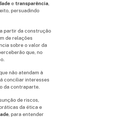
idade
e
transparência
,
eito, persuadindo
 a partir da construção
im de relações
cia sobre o valor da
 perceberão que, no
o.
s que não atendam à
á conciliar interesses
o da contraparte.
sunção de riscos,
ráticas da ética e
dade
, para entender