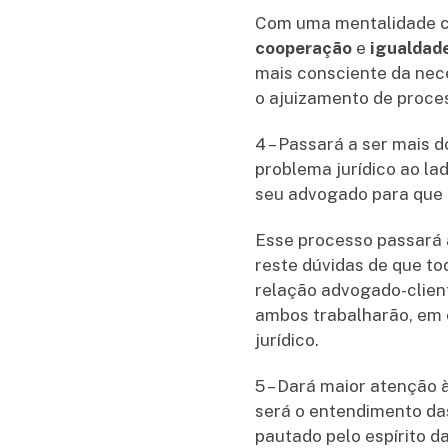
Com uma mentalidade cri
cooperação
e
igualdad
mais consciente da nece
o ajuizamento de proce
4 – Passará a ser mais
problema jurídico ao la
seu advogado para que e
Esse processo passará a
reste dúvidas de que t
relação advogado-clie
ambos trabalharão, em 
jurídico.
5 – Dará maior atenção 
será o entendimento das
pautado pelo espírito d