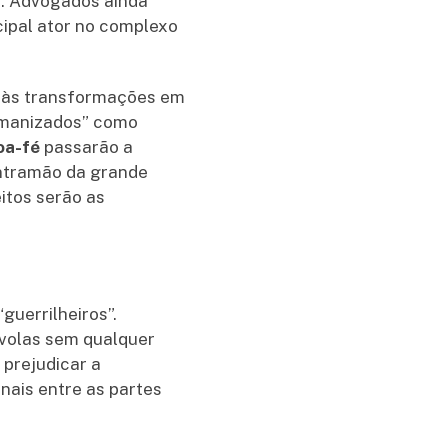
es. Advogados ainda
cipal ator no complexo
ão às transformações em
humanizados” como
oa-fé
passarão a
ontramão da grande
itos serão as
guerrilheiros”.
volas sem qualquer
 prejudicar a
nais entre as partes