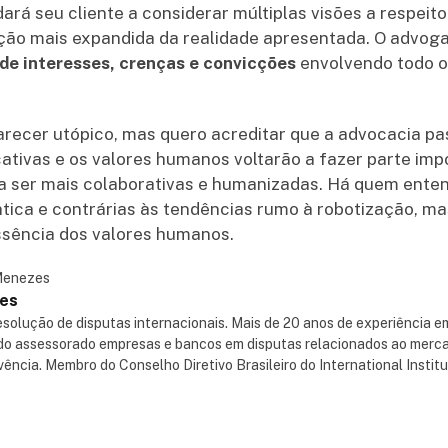
ará seu cliente a considerar múltiplas visões a respeito
ão mais expandida da realidade apresentada. O advoga
de interesses, crenças e convicções
envolvendo todo o
arecer utópico, mas quero acreditar que a advocacia pa
ativas e os valores humanos voltarão a fazer parte imp
 a ser mais colaborativas e humanizadas. Há quem enten
ca e contrárias às tendências rumo à robotização, mas
ssência dos valores humanos.
zes
olução de disputas internacionais. Mais de 20 anos de experiência em
ndo assessorado empresas e bancos em disputas relacionados ao merca
vência. Membro do Conselho Diretivo Brasileiro do International Instit