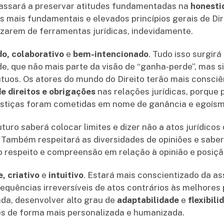
assará a preservar atitudes fundamentadas na
honest
s mais fundamentais e elevados princípios gerais de Dir
ilizarem de ferramentas jurídicas, indevidamente.
do, colaborativo
e
bem-intencionado
. Tudo isso surgirá
e, que não mais parte da visão de “ganha-perde”, mas s
uos. Os atores do mundo do Direito terão mais consciên
e direitos e obrigações
nas relações jurídicas, porque
ustiças foram cometidas em nome de ganância e egoísm
turo saberá colocar limites e dizer não a atos jurídico
. Também respeitará as diversidades de opiniões e saber
o respeito e compreensão em relação à opinião e posiçã
, criativo
e
intuitivo
. Estará mais conscientizado da as
quências irreversíveis de atos contrários às melhores p
da, desenvolver alto grau de
adaptabilidade
e
flexibili
es de forma mais personalizada e humanizada.