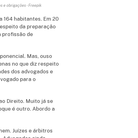
s e obrigações - Freepik
da 164 habitantes. Em 20
 respeito da preparação
 profissão de
xponencial. Mas, ouso
enas no que diz respeito
dades dos advogados e
dvogado para o
ao Direito. Muito já se
oque é outro. Abordo a
mem. Juízes e árbitros