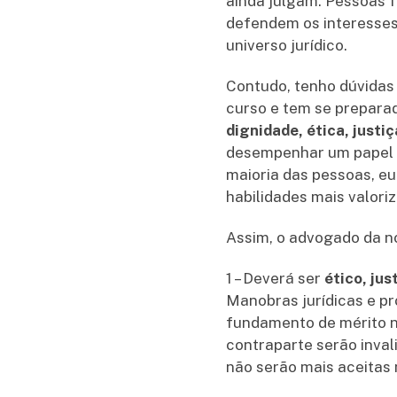
ainda julgam. Pessoas f
defendem os interesses 
universo jurídico.
Contudo, tenho dúvidas 
curso e tem se preparad
dignidade, ética, justi
desempenhar um papel c
maioria das pessoas, eu
habilidades mais valor
Assim, o advogado da 
1 – Deverá ser
ético, jus
Manobras jurídicas e p
fundamento de mérito nã
contraparte serão inval
não serão mais aceitas