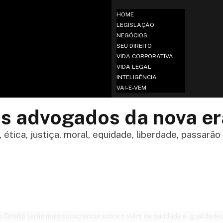
HOME
LEGISLAÇÃO
NEGÓCIOS
SEU DIREITO
VIDA CORPORATIVA
VIDA LEGAL
INTELIGÊNCIA
VAI-E-VEM
os advogados da nova er
tica, justiça, moral, equidade, liberdade, passarão