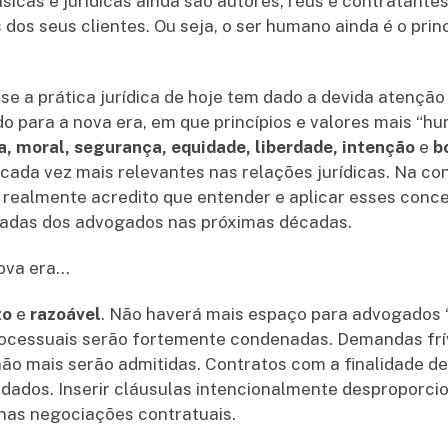
ísicas e jurídicas ainda são autores, réus e contratant
dos seus clientes. Ou seja, o ser humano ainda é o prin
se a prática jurídica de hoje tem dado a devida atenç
o para a nova era, em que princípios e valores mais “
ça, moral, segurança, equidade, liberdade, intenção
e
b
ada vez mais relevantes nas relações jurídicas. Na c
 realmente acredito que entender e aplicar esses conce
izadas dos advogados nas próximas décadas.
nova era…
to
e
razoável
. Não haverá mais espaço para advogados “
rocessuais serão fortemente condenadas. Demandas frí
o mais serão admitidas. Contratos com a finalidade de
idados. Inserir cláusulas intencionalmente desproporcio
 nas negociações contratuais.