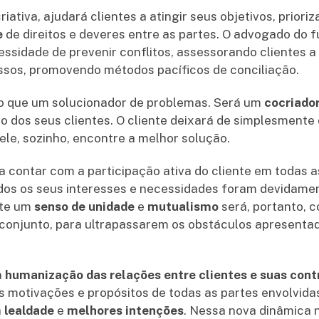
ativa, ajudará clientes a atingir seus objetivos, priori
e
de direitos e deveres entre as partes. O advogado do
ssidade de prevenir conflitos, assessorando clientes a 
ssos, promovendo métodos pacíficos de conciliação.
 do que um solucionador de problemas. Será um
cocriado
do dos seus clientes. O cliente deixará de simplesmente
le, sozinho, encontre a melhor solução.
 contar com a participação ativa do cliente em todas a
odos os seus interesses e necessidades foram devidame
nte um
senso de
unidade
e
mutualismo
será, portanto, c
conjunto, para ultrapassarem os obstáculos apresenta
à
humanização das relações entre clientes e suas cont
 motivações e propósitos de todas as partes envolvidas
a
lealdade
e
melhores intenções
. Nessa nova dinâmica 