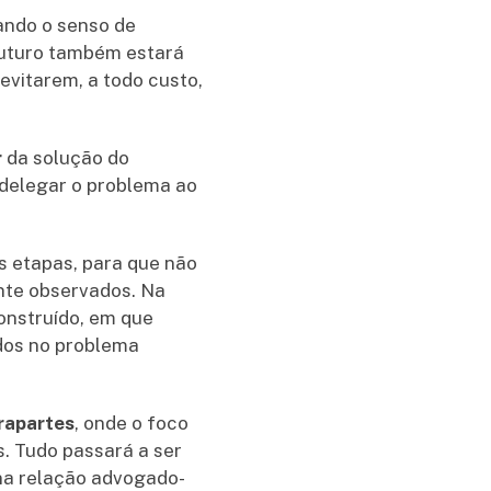
zando o senso de
 futuro também estará
evitarem, a todo custo,
r
da solução do
 delegar o problema ao
s etapas, para que não
nte observados. Na
onstruído, em que
dos no problema
rapartes
, onde o foco
. Tudo passará a ser
na relação advogado-